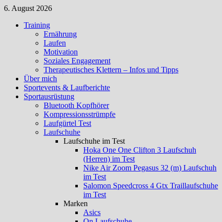
Zum
6. August 2026
Inhalt
Training
springen
Ernährung
Laufen
Motivation
Soziales Engagement
Therapeutisches Klettern – Infos und Tipps
Über mich
Sportevents & Laufberichte
Sportausrüstung
Bluetooth Kopfhörer
Kompressionsstrümpfe
Laufgürtel Test
Laufschuhe
Laufschuhe im Test
Hoka One One Clifton 3 Laufschuh
(Herren) im Test
Nike Air Zoom Pegasus 32 (m) Laufschuh
im Test
Salomon Speedcross 4 Gtx Traillaufschuhe
im Test
Marken
Asics
On Laufschuhe