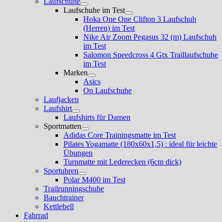
Laufschuhe
Untermenü
Laufschuhe im Test
anzeigen
Untermenü
Hoka One One Clifton 3 Laufschuh
anzeigen
(Herren) im Test
Nike Air Zoom Pegasus 32 (m) Laufschuh
im Test
Salomon Speedcross 4 Gtx Traillaufschuhe
im Test
Marken
Untermenü
Asics
anzeigen
On Laufschuhe
Laufjacken
Laufshirt
Untermenü
Laufshirts für Damen
anzeigen
Sportmatten
Untermenü
Adidas Core Trainingsmatte im Test
anzeigen
Pilates Yogamatte (180x60x1,5) : ideal für leichte
Übungen
Turnmatte mit Lederecken (6cm dick)
Sportuhren
Untermenü
Polar M400 im Test
anzeigen
Trailrunningschuhe
Bauchtrainer
Kettlebell
Fahrrad