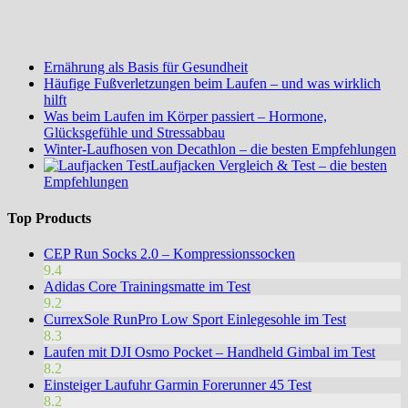
Ernährung als Basis für Gesundheit
Häufige Fußverletzungen beim Laufen – und was wirklich
hilft
Was beim Laufen im Körper passiert – Hormone,
Glücksgefühle und Stressabbau
Winter-Laufhosen von Decathlon – die besten Empfehlungen
Laufjacken Vergleich & Test – die besten
Empfehlungen
Top Products
CEP Run Socks 2.0 – Kompressionssocken
9.4
Adidas Core Trainingsmatte im Test
9.2
CurrexSole RunPro Low Sport Einlegesohle im Test
8.3
Laufen mit DJI Osmo Pocket – Handheld Gimbal im Test
8.2
Einsteiger Laufuhr Garmin Forerunner 45 Test
8.2