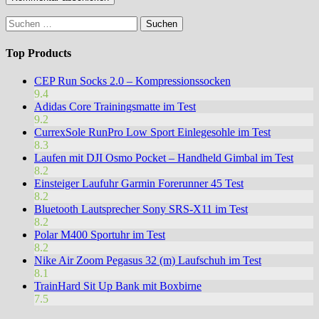
Suchen
nach:
Top Products
CEP Run Socks 2.0 – Kompressionssocken
9.4
Adidas Core Trainingsmatte im Test
9.2
CurrexSole RunPro Low Sport Einlegesohle im Test
8.3
Laufen mit DJI Osmo Pocket – Handheld Gimbal im Test
8.2
Einsteiger Laufuhr Garmin Forerunner 45 Test
8.2
Bluetooth Lautsprecher Sony SRS-X11 im Test
8.2
Polar M400 Sportuhr im Test
8.2
Nike Air Zoom Pegasus 32 (m) Laufschuh im Test
8.1
TrainHard Sit Up Bank mit Boxbirne
7.5