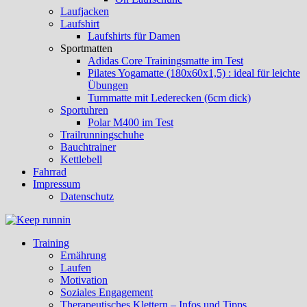
Laufjacken
Laufshirt
Laufshirts für Damen
Sportmatten
Adidas Core Trainingsmatte im Test
Pilates Yogamatte (180x60x1,5) : ideal für leichte
Übungen
Turnmatte mit Lederecken (6cm dick)
Sportuhren
Polar M400 im Test
Trailrunningschuhe
Bauchtrainer
Kettlebell
Fahrrad
Impressum
Datenschutz
Training
Ernährung
Laufen
Motivation
Soziales Engagement
Therapeutisches Klettern – Infos und Tipps