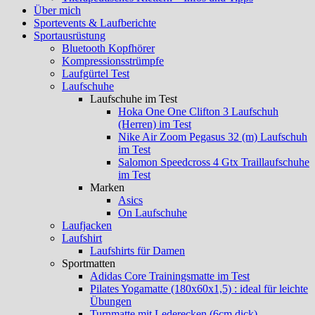
Über mich
Sportevents & Laufberichte
Sportausrüstung
Bluetooth Kopfhörer
Kompressionsstrümpfe
Laufgürtel Test
Laufschuhe
Laufschuhe im Test
Hoka One One Clifton 3 Laufschuh
(Herren) im Test
Nike Air Zoom Pegasus 32 (m) Laufschuh
im Test
Salomon Speedcross 4 Gtx Traillaufschuhe
im Test
Marken
Asics
On Laufschuhe
Laufjacken
Laufshirt
Laufshirts für Damen
Sportmatten
Adidas Core Trainingsmatte im Test
Pilates Yogamatte (180x60x1,5) : ideal für leichte
Übungen
Turnmatte mit Lederecken (6cm dick)