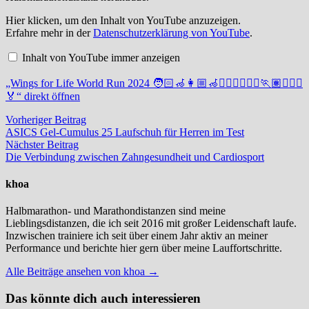
„Wings
Hier klicken, um den Inhalt von YouTube anzuzeigen.
for
Erfahre mehr in der
Datenschutzerklärung von YouTube
.
Life
World
Inhalt von YouTube immer anzeigen
Run
2024
🧑🏻‍🦽
„Wings for Life World Run 2024 🧑🏻‍🦽👩🏼‍🦽🏃🏻‍♂️🏃🏽‍♀️🏃🏽🏃🏾‍♀️
👩🏼‍🦽
🏅“ direkt öffnen
🏃🏻‍♂️
🏃🏽‍♀️
Beitragsnavigation
Vorheriger
Vorheriger Beitrag
🏃🏽
Beitrag:
ASICS Gel-Cumulus 25 Laufschuh für Herren im Test
🏃🏾‍♀️
Nächster
Nächster Beitrag
🏅“
Beitrag:
Die Verbindung zwischen Zahngesundheit und Cardiosport
von
YouTube
anzeigen
khoa
Halbmarathon- und Marathondistanzen sind meine
Lieblingsdistanzen, die ich seit 2016 mit großer Leidenschaft laufe.
Inzwischen trainiere ich seit über einem Jahr aktiv an meiner
Performance und berichte hier gern über meine Lauffortschritte.
Alle Beiträge ansehen von khoa →
Das könnte dich auch interessieren