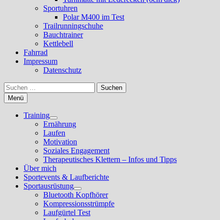
Sportuhren
Polar M400 im Test
Trailrunningschuhe
Bauchtrainer
Kettlebell
Fahrrad
Impressum
Datenschutz
Suchen
nach:
Menü
Training
Untermenü
Ernährung
anzeigen
Laufen
Motivation
Soziales Engagement
Therapeutisches Klettern – Infos und Tipps
Über mich
Sportevents & Laufberichte
Sportausrüstung
Untermenü
Bluetooth Kopfhörer
anzeigen
Kompressionsstrümpfe
Laufgürtel Test