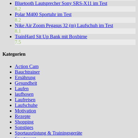
Bluetooth Lautsprecher Sony SRS-X11 im Test
8.2
Polar M400 Sportuhr im Test
8.2
Nike Air Zoom Pegasus 32 (m) Laufschuh im Test
8.1
TrainHard Sit Up Bank mit Boxbirne
7.5
Kategorien
Action Cam
Bauchtrainer
Ernährung
Gesundheit
Laufen
laufhosen
Laufreisen
Laufschuhe
Motivation
Rezepte
Shopping
Sonstiges
Sportausrüstung & Trainingsgeräte