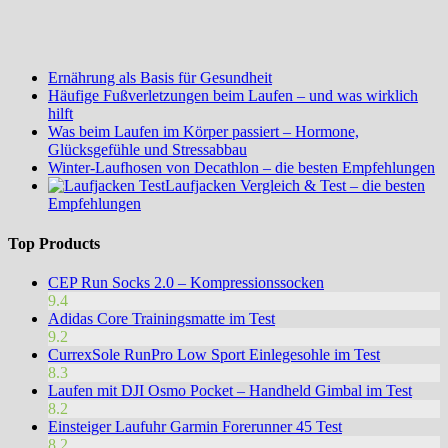
Ernährung als Basis für Gesundheit
Häufige Fußverletzungen beim Laufen – und was wirklich
hilft
Was beim Laufen im Körper passiert – Hormone,
Glücksgefühle und Stressabbau
Winter-Laufhosen von Decathlon – die besten Empfehlungen
Laufjacken Vergleich & Test – die besten
Empfehlungen
Top Products
CEP Run Socks 2.0 – Kompressionssocken
9.4
Adidas Core Trainingsmatte im Test
9.2
CurrexSole RunPro Low Sport Einlegesohle im Test
8.3
Laufen mit DJI Osmo Pocket – Handheld Gimbal im Test
8.2
Einsteiger Laufuhr Garmin Forerunner 45 Test
8.2