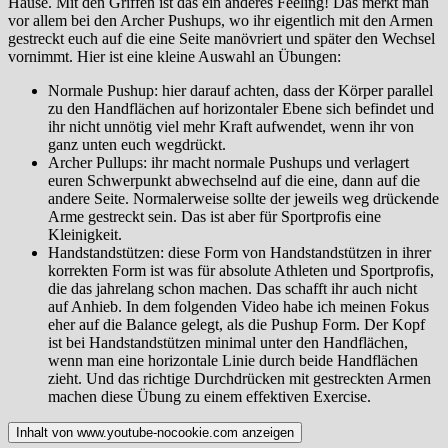
Hause. Mit den Griffen ist das ein anderes Feeling! Das merkt man
vor allem bei den Archer Pushups, wo ihr eigentlich mit den Armen
gestreckt euch auf die eine Seite manövriert und später den Wechsel
vornimmt. Hier ist eine kleine Auswahl an Übungen:
Normale Pushup: hier darauf achten, dass der Körper parallel
zu den Handflächen auf horizontaler Ebene sich befindet und
ihr nicht unnötig viel mehr Kraft aufwendet, wenn ihr von
ganz unten euch wegdrückt.
Archer Pullups: ihr macht normale Pushups und verlagert
euren Schwerpunkt abwechselnd auf die eine, dann auf die
andere Seite. Normalerweise sollte der jeweils weg drückende
Arme gestreckt sein. Das ist aber für Sportprofis eine
Kleinigkeit.
Handstandstützen: diese Form von Handstandstützen in ihrer
korrekten Form ist was für absolute Athleten und Sportprofis,
die das jahrelang schon machen. Das schafft ihr auch nicht
auf Anhieb. In dem folgenden Video habe ich meinen Fokus
eher auf die Balance gelegt, als die Pushup Form. Der Kopf
ist bei Handstandstützen minimal unter den Handflächen,
wenn man eine horizontale Linie durch beide Handflächen
zieht. Und das richtige Durchdrücken mit gestreckten Armen
machen diese Übung zu einem effektiven Exercise.
Inhalt von www.youtube-nocookie.com anzeigen