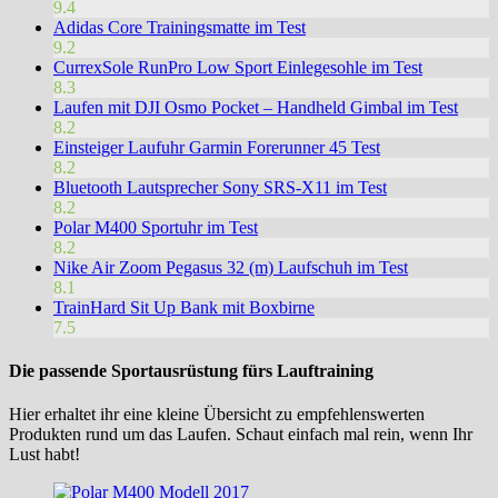
9.4
Adidas Core Trainingsmatte im Test
9.2
CurrexSole RunPro Low Sport Einlegesohle im Test
8.3
Laufen mit DJI Osmo Pocket – Handheld Gimbal im Test
8.2
Einsteiger Laufuhr Garmin Forerunner 45 Test
8.2
Bluetooth Lautsprecher Sony SRS-X11 im Test
8.2
Polar M400 Sportuhr im Test
8.2
Nike Air Zoom Pegasus 32 (m) Laufschuh im Test
8.1
TrainHard Sit Up Bank mit Boxbirne
7.5
Die passende Sportausrüstung fürs Lauftraining
Hier erhaltet ihr eine kleine Übersicht zu empfehlenswerten
Produkten rund um das Laufen. Schaut einfach mal rein, wenn Ihr
Lust habt!