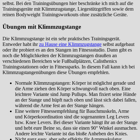
selbst. Bei den Trainingsübungen hier beschränke ich mich auf die
Trainingsgeräte mit Klimmzugstange, Liegestützgriffen sowie dem
reinen Bodyweight Trainingsworkouts ohne zusätzliche Geräte.
Übungen mit Klimmzugstange
Die Klimmzugstange ist ein sehr praktisches Trainingsgerät.
Entweder habt ihr
zu Hause eine Klimmzugstange
selbst aufgebaut
oder ihr probiert es an den Stangen im Fitnessstudio. Dann gibt es
noch die Möglichkeiten der Klimmzugstangen draußen an
verschiedenen Bereichen wie Fußballplätzen, Calisthenics
Trainingsstationen oder in Fitnessparks. In diesem Fall kann ich bei
Klimmzugstangenübungen diese Übungen empfehlen.
Normale Klimmzugstangen: Körper ist möglichst gerade und
die Arme ziehen den Körper schwungvoll nach oben. Eine
leichtere Variante sind Jump Pullups. Man fixiert seine Hände
an der Stange und hüpft nach oben und lässt sich dabei fallen,
während die Arme fest an der Stange hängen.
Eine weitere Fitnessempfehlung für Bauchmuskeln, Arme
und Körperkoordination sind die sogenannten Leg Levers
bzw. Knee Levers. Bei dieser Variante hängt ihr an der Stange
und hebt eure Beine so, dass sie einen 90° Winkel ausmachen.
Andere leichte Variante ist das bloße Anheben des Knies.
Nicht ganz easy, aber sehr effektiv für Armmuskulatur,