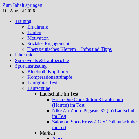
Zum Inhalt springen
10. August 2026
Training
Ernährung
Laufen
Motivation
Soziales Engagement
Therapeutisches Klettern – Infos und Tipps
Über mich
Sportevents & Laufberichte
Sportausrüstung
Bluetooth Kopfhörer
Kompressionsstrümpfe
Laufgürtel Test
Laufschuhe
Laufschuhe im Test
Hoka One One Clifton 3 Laufschuh
(Herren) im Test
Nike Air Zoom Pegasus 32 (m) Laufschuh
im Test
Salomon Speedcross 4 Gtx Traillaufschuhe
im Test
Marken
Asics