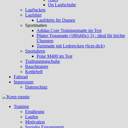
On Laufschuhe
Laufjacken
Laufshirt
Laufshirts für Damen
Sportmatten
Adidas Core Trainingsmatte im Test
Pilates Yogamatte (180x60x1,5) : ideal für leichte
Übungen
Turnmatte mit Lederecken (6cm dick)
Sportuhren
Polar M400 im Test
Trailrunningschuhe
Bauchtrainer
Kettlebell
Fahrrad
Impressum
Datenschutz
Training
Ernährung
Laufen
Motivation
Soziales Engagement