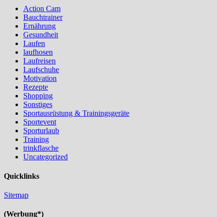
Action Cam
Bauchtrainer
Ernährung
Gesundheit
Laufen
laufhosen
Laufreisen
Laufschuhe
Motivation
Rezepte
Shopping
Sonstiges
Sportausrüstung & Trainingsgeräte
Sportevent
Sporturlaub
Training
trinkflasche
Uncategorized
Quicklinks
Sitemap
(Werbung*)