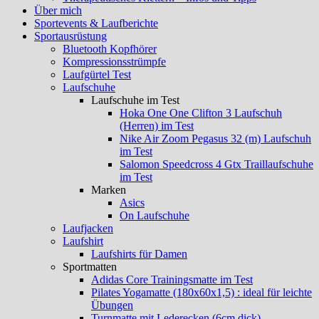
Über mich
Sportevents & Laufberichte
Sportausrüstung
Bluetooth Kopfhörer
Kompressionsstrümpfe
Laufgürtel Test
Laufschuhe
Laufschuhe im Test
Hoka One One Clifton 3 Laufschuh
(Herren) im Test
Nike Air Zoom Pegasus 32 (m) Laufschuh
im Test
Salomon Speedcross 4 Gtx Traillaufschuhe
im Test
Marken
Asics
On Laufschuhe
Laufjacken
Laufshirt
Laufshirts für Damen
Sportmatten
Adidas Core Trainingsmatte im Test
Pilates Yogamatte (180x60x1,5) : ideal für leichte
Übungen
Turnmatte mit Lederecken (6cm dick)