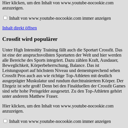
Inhalt
Hier klicken, um den Inhalt von www.youtube-nocookie.com
von
anzuzeigen.
www.youtube-
nocookie.com
Inhalt von www.youtube-nocookie.com immer anzeigen
anzeigen
Inhalt direkt öffnen
Crossfit wird populärer
Unter High Intensitity Training fällt auch die Sportart Crossfit. Das
ist eine der anspruchsvollsten Sportarten der Welt und hier werden
alle Bereiche des Sports integriert. Dazu zählen Kraft, Ausdauer,
Beweglichkeit, Körperbeherrschung, Balance. Das ist
Leistungssport auf höchstem Niveau und dementsprechend sehen
Crossfit Pros auch aus wie richtige Top-Athleten mit deutlich
ausgeprägter Muskulatur und rundum durchtrainiertem Körper. Der
Ehrgeiz ist sehr groß! Denn bei den Finalduellen der Crossfit Games
sind sehr hohe Preisgelder ausgesetzt. Zu den Top-Athleten gehört
unter anderem Matthew Fraser.
Inhalt
Hier klicken, um den Inhalt von www.youtube-nocookie.com
von
anzuzeigen.
www.youtube-
nocookie.com
Inhalt von www.youtube-nocookie.com immer anzeigen
anzeigen