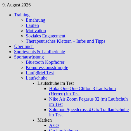
Zum
9. August 2026
Inhalt
Training
springen
Ernährung
Laufen
Motivation
Soziales Engagement
Therapeutisches Klettern – Infos und Tipps
Über mich
Sportevents & Laufberichte
Sportausrüstung
Bluetooth Kopfhörer
Kompressionsstrümpfe
Laufgürtel Test
Laufschuhe
Laufschuhe im Test
Hoka One One Clifton 3 Laufschuh
(Herren) im Test
Nike Air Zoom Pegasus 32 (m) Laufschuh
im Test
Salomon Speedcross 4 Gtx Traillaufschuhe
im Test
Marken
Asics
On Laufschuhe