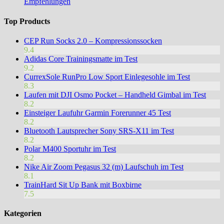
Empfehlungen
Top Products
CEP Run Socks 2.0 – Kompressionssocken
9.4
Adidas Core Trainingsmatte im Test
9.2
CurrexSole RunPro Low Sport Einlegesohle im Test
8.3
Laufen mit DJI Osmo Pocket – Handheld Gimbal im Test
8.2
Einsteiger Laufuhr Garmin Forerunner 45 Test
8.2
Bluetooth Lautsprecher Sony SRS-X11 im Test
8.2
Polar M400 Sportuhr im Test
8.2
Nike Air Zoom Pegasus 32 (m) Laufschuh im Test
8.1
TrainHard Sit Up Bank mit Boxbirne
7.5
Kategorien