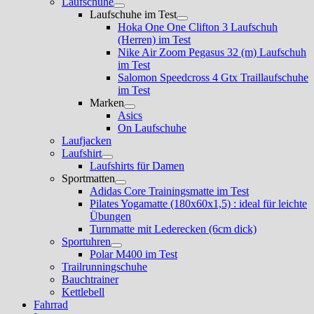
Laufschuhe
Untermenü
Laufschuhe im Test
anzeigen
Untermenü
Hoka One One Clifton 3 Laufschuh
anzeigen
(Herren) im Test
Nike Air Zoom Pegasus 32 (m) Laufschuh
im Test
Salomon Speedcross 4 Gtx Traillaufschuhe
im Test
Marken
Untermenü
Asics
anzeigen
On Laufschuhe
Laufjacken
Laufshirt
Untermenü
Laufshirts für Damen
anzeigen
Sportmatten
Untermenü
Adidas Core Trainingsmatte im Test
anzeigen
Pilates Yogamatte (180x60x1,5) : ideal für leichte
Übungen
Turnmatte mit Lederecken (6cm dick)
Sportuhren
Untermenü
Polar M400 im Test
anzeigen
Trailrunningschuhe
Bauchtrainer
Kettlebell
Fahrrad