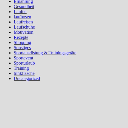
Ernährung
Gesundheit
Laufen
laufhosen
Laufreisen
Laufschuhe
Motivation
Rezepte
Shopping
Sonstiges
Sportausrüstung & Trainingsgeräte
Sportevent
Sporturlaub
Training
trinkflasche
Uncategorized