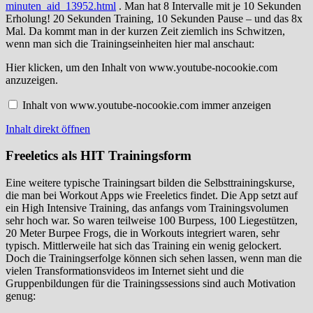
minuten_aid_13952.html
. Man hat 8 Intervalle mit je 10 Sekunden
Erholung! 20 Sekunden Training, 10 Sekunden Pause – und das 8x
Mal. Da kommt man in der kurzen Zeit ziemlich ins Schwitzen,
wenn man sich die Trainingseinheiten hier mal anschaut:
Inhalt
Hier klicken, um den Inhalt von www.youtube-nocookie.com
von
anzuzeigen.
www.youtube-
nocookie.com
Inhalt von www.youtube-nocookie.com immer anzeigen
anzeigen
Inhalt direkt öffnen
Freeletics als HIT Trainingsform
Eine weitere typische Trainingsart bilden die Selbsttrainingskurse,
die man bei Workout Apps wie Freeletics findet. Die App setzt auf
ein High Intensive Training, das anfangs vom Trainingsvolumen
sehr hoch war. So waren teilweise 100 Burpess, 100 Liegestützen,
20 Meter Burpee Frogs, die in Workouts integriert waren, sehr
typisch. Mittlerweile hat sich das Training ein wenig gelockert.
Doch die Trainingserfolge können sich sehen lassen, wenn man die
vielen Transformationsvideos im Internet sieht und die
Gruppenbildungen für die Trainingssessions sind auch Motivation
genug: