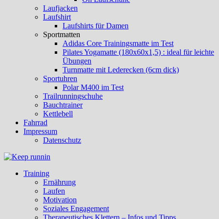
Laufjacken
Laufshirt
Laufshirts für Damen
Sportmatten
Adidas Core Trainingsmatte im Test
Pilates Yogamatte (180x60x1,5) : ideal für leichte
Übungen
Turnmatte mit Lederecken (6cm dick)
Sportuhren
Polar M400 im Test
Trailrunningschuhe
Bauchtrainer
Kettlebell
Fahrrad
Impressum
Datenschutz
Training
Ernährung
Laufen
Motivation
Soziales Engagement
Therapeutisches Klettern – Infos und Tipps