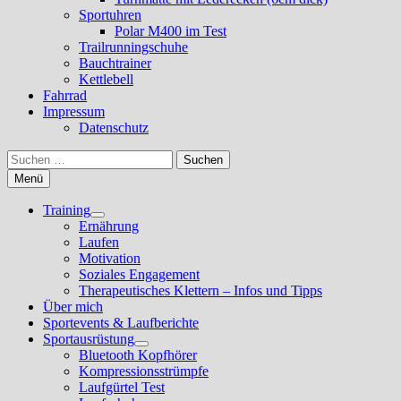
Sportuhren
Polar M400 im Test
Trailrunningschuhe
Bauchtrainer
Kettlebell
Fahrrad
Impressum
Datenschutz
Suchen
nach:
Menü
Training
Untermenü
Ernährung
anzeigen
Laufen
Motivation
Soziales Engagement
Therapeutisches Klettern – Infos und Tipps
Über mich
Sportevents & Laufberichte
Sportausrüstung
Untermenü
Bluetooth Kopfhörer
anzeigen
Kompressionsstrümpfe
Laufgürtel Test